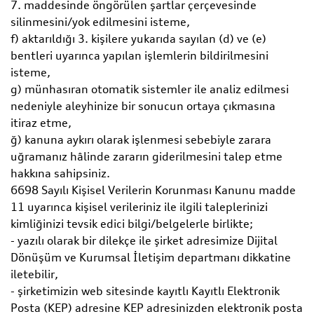
7. maddesinde öngörülen şartlar çerçevesinde
silinmesini/yok edilmesini isteme,
f) aktarıldığı 3. kişilere yukarıda sayılan (d) ve (e)
bentleri uyarınca yapılan işlemlerin bildirilmesini
isteme,
g) münhasıran otomatik sistemler ile analiz edilmesi
nedeniyle aleyhinize bir sonucun ortaya çıkmasına
itiraz etme,
ğ) kanuna aykırı olarak işlenmesi sebebiyle zarara
uğramanız hâlinde zararın giderilmesini talep etme
hakkına sahipsiniz.
6698 Sayılı Kişisel Verilerin Korunması Kanunu madde
11 uyarınca kişisel verileriniz ile ilgili taleplerinizi
kimliğinizi tevsik edici bilgi/belgelerle birlikte;
- yazılı olarak bir dilekçe ile şirket adresimize Dijital
Dönüşüm ve Kurumsal İletişim departmanı dikkatine
iletebilir,
- şirketimizin web sitesinde kayıtlı Kayıtlı Elektronik
Posta (KEP) adresine KEP adresinizden elektronik posta