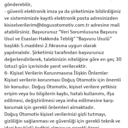
gönderebilir,
- güvenli elektronik imza ya da şirketimize bildirdiğiniz
ve sistemimizde kayıtlı elektronik posta adresinizden
kisiselverilerim@dogusotomotiv.com.tr adresine mail
atabilirsiniz. Başvurunuz “Veri Sorumlusuna Başvuru
Usul ve Esasları Hakkında Tebliğ” “Başvuru Usulü”
başlıklı 5.maddesi 2.fıkrasına uygun olarak
yapılmalıdır. Şirketimiz tarafından başvurunuz
değerlendirilerek, talebinizin niteliğine göre en geç 30
(otuz) gün içerisinde yanıt verilecektir.
6- Kişisel Verilerin Korunmasına İlişkin Önlemler
Kişisel verilerin korunması Doğuş Otomotiv için önemli
bir konudur. Doğuş Otomotiv, kişisel verilere yetkisiz
erişim veya bu bilgilerin kaybı, hatalı kullanımı, ifşa
edilmesi, değiştirilmesi veya imha edilmesine karşı
korumak için gerekli önlemleri almaktadır.
Doğuş Otomotiv kişisel verilerinizi gizli tutmayı,
gizliliğin sağlanması ve güvenliği için gerekli teknik ve
idari her türlü tedbiri almayı ve gerekli özeni