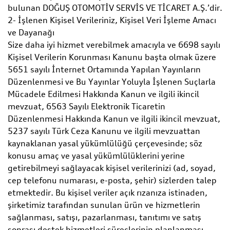
bulunan DOĞUŞ OTOMOTİV SERVİS VE TİCARET A.Ş.’dir.
2- İşlenen Kişisel Verileriniz, Kişisel Veri İşleme Amacı
ve Dayanağı
Size daha iyi hizmet verebilmek amacıyla ve 6698 sayılı
Kişisel Verilerin Korunması Kanunu başta olmak üzere
5651 sayılı İnternet Ortamında Yapılan Yayınların
Düzenlenmesi ve Bu Yayınlar Yoluyla İşlenen Suçlarla
Mücadele Edilmesi Hakkında Kanun ve ilgili ikincil
mevzuat, 6563 Sayılı Elektronik Ticaretin
Düzenlenmesi Hakkında Kanun ve ilgili ikincil mevzuat,
5237 sayılı Türk Ceza Kanunu ve ilgili mevzuattan
kaynaklanan yasal yükümlülüğü çerçevesinde; söz
konusu amaç ve yasal yükümlülüklerini yerine
getirebilmeyi sağlayacak kişisel verilerinizi (ad, soyad,
cep telefonu numarası, e-posta, şehir) sizlerden talep
etmektedir. Bu kişisel veriler açık rızanıza istinaden,
şirketimiz tarafından sunulan ürün ve hizmetlerin
sağlanması, satışı, pazarlanması, tanıtımı ve satış
sonrası destek hizmetleri süreçlerinin planlanması,