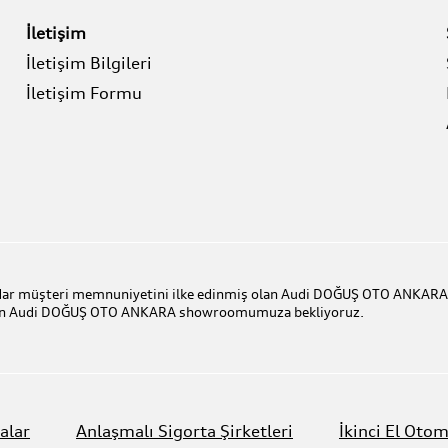
İletişim
İletişim Bilgileri
İletişim Formu
kadar müşteri memnuniyetini ilke edinmiş olan Audi DOĞUŞ OTO ANKARA g
lunan Audi DOĞUŞ OTO ANKARA showroomumuza bekliyoruz.
alar
Anlaşmalı Sigorta Şirketleri
İkinci El Otom