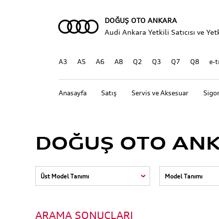
DOĞUŞ OTO ANKARA
Audi Ankara Yetkili Satıcısı ve Yetk
A3
A5
A6
A8
Q2
Q3
Q7
Q8
e-t
Anasayfa
Satış
Servis ve Aksesuar
Sigo
DOĞUŞ OTO ANK
ARAMA SONUÇLARI