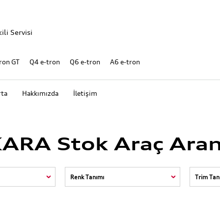
ili Servisi
ron GT
Q4 e-tron
Q6 e-tron
A6 e-tron
rta
Hakkımızda
İletişim
ARA Stok Araç Ara