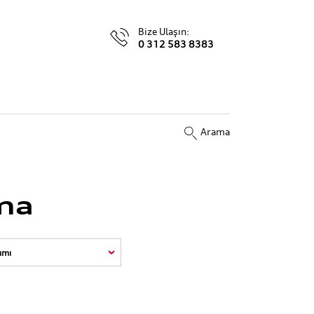
Bize Ulaşın:
0 312 583 8383
Arama
ma