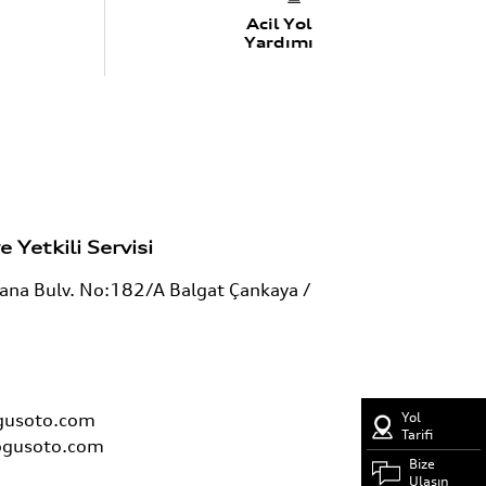
Acil Yol
Yardımı
e Yetkili Servisi
lana Bulv. No:182/A Balgat Çankaya /
gusoto.com
Yol
Tarifi
ogusoto.com
Bize
Ulaşın