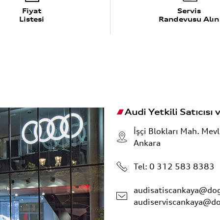
Fiyat
Servis
Listesi
Randevusu Alın
Audi Yetkili Satıcısı v
İşçi Blokları Mah. Mev
Ankara
Tel:
0 312 583 8383
audisatiscankaya@do
audiserviscankaya@d